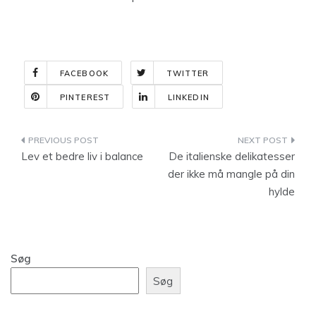
FACEBOOK
TWITTER
PINTEREST
LINKEDIN
Indlægsnavigation
Lev et bedre liv i balance
De italienske delikatesser
der ikke må mangle på din
hylde
Søg
Søg