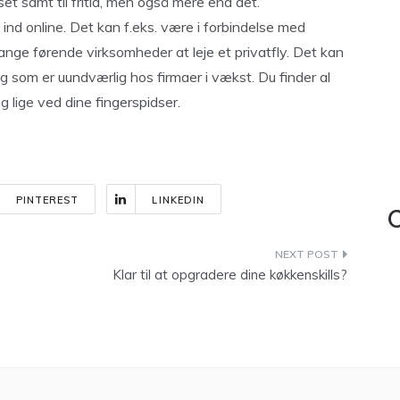
set samt til fritid, men også mere end det.
nd online. Det kan f.eks. være i forbindelse med
ange førende virksomheder at leje et privatfly. Det kan
 som er uundværlig hos firmaer i vækst. Du finder al
og lige ved dine fingerspidser.
PINTEREST
LINKEDIN
C
Klar til at opgradere dine køkkenskills?