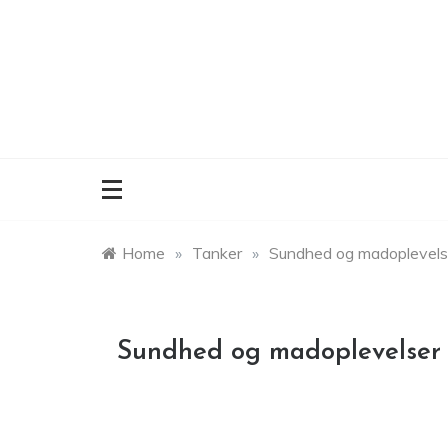
Skip
to
content
Home
»
Tanker
»
Sundhed og madoplevelse
Sundhed og madoplevelser –