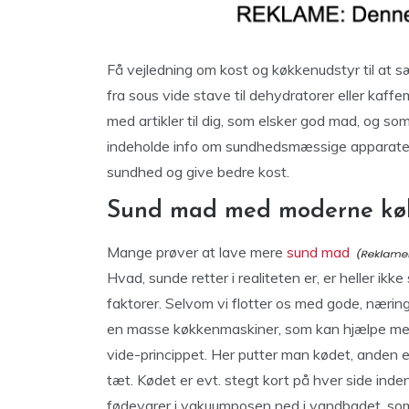
Få vejledning om kost og køkkenudstyr til at sæ
fra sous vide stave til dehydratorer eller kaf
med artikler til dig, som elsker god mad, og so
indeholde info om sundhedsmæssige apparater s
sundhed og give bedre kost.
Sund mad med moderne kø
Mange prøver at lave mere
sund mad
Hvad, sunde retter i realiteten er, er heller ik
faktorer. Selvom vi flotter os med gode, næring
en masse køkkenmaskiner, som kan hjælpe med d
vide-princippet. Her putter man kødet, anden 
tæt. Kødet er evt. stegt kort på hver side ind
fødevarer i vakuumposen ned i vandbadet, so