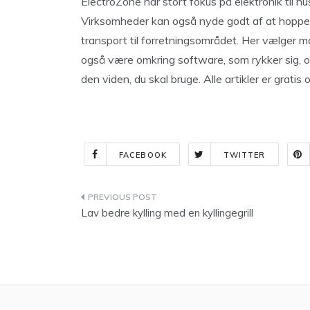
ElectroZone har stort fokus på elektronik til hu
Virksomheder kan også nyde godt af at hoppe i
transport til forretningsområdet. Her vælger m
også være omkring software, som rykker sig, og
den viden, du skal bruge. Alle artikler er gratis 
FACEBOOK
TWITTER
Indlægsnavigation
Lav bedre kylling med en kyllingegrill