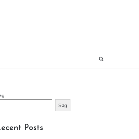
øg
Søg
ecent Posts