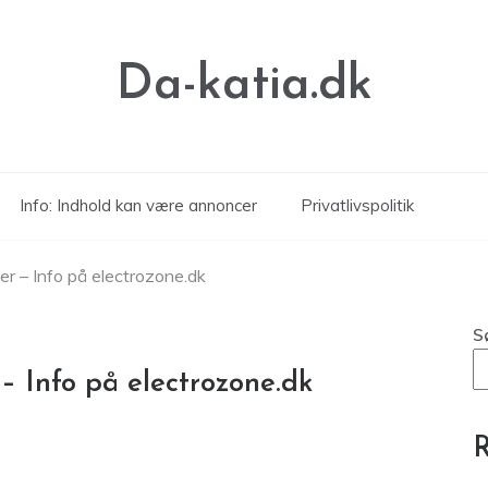
Da-katia.dk
Info: Indhold kan være annoncer
Privatlivspolitik
r – Info på electrozone.dk
S
 Info på electrozone.dk
R