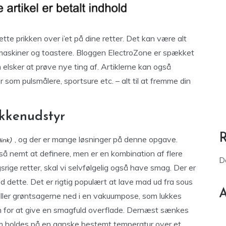
tte prikken over i’et på dine retter. Det kan være alt
femaskiner og toastere. Bloggen ElectroZone er spækket
m elsker at prøve nye ting af. Artiklerne kan også
om pulsmålere, sportsure etc. – alt til at fremme din
kkenudstyr
, og der er mange løsninger på denne opgave.
ke så nemt at definere, men er en kombination af flere
D
srige retter, skal vi selvfølgelig også have smag. Der er
ette. Det er rigtig populært at lave mad ud fra sous
A
eller grøntsagerne ned i en vakuumpose, som lukkes
en for at give en smagfuld overflade. Dernæst sænkes
m holdes på en ganske bestemt temperatur over et